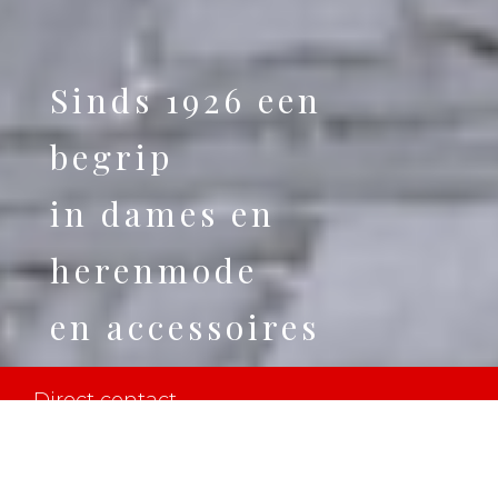
Sinds 1926 een
begrip
in dames en
herenmode
en accessoires
Direct contact
info@voustenmode.nl | 073-5492303